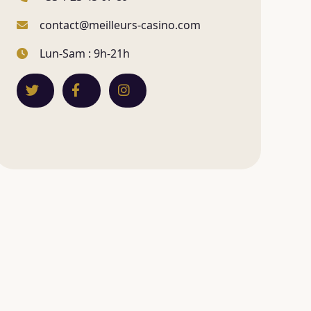
contact@meilleurs-casino.com
Lun-Sam : 9h-21h