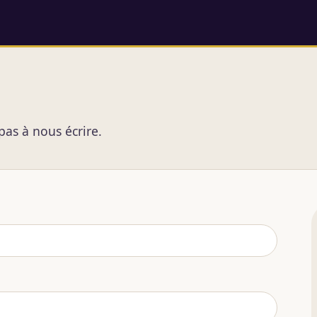
pas à nous écrire.