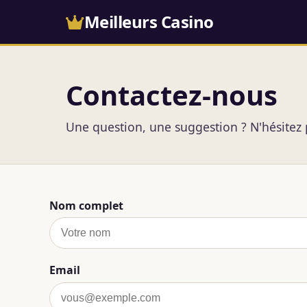
Meilleurs Casino
Contactez-nous
Une question, une suggestion ? N'hésitez 
Nom complet
Email